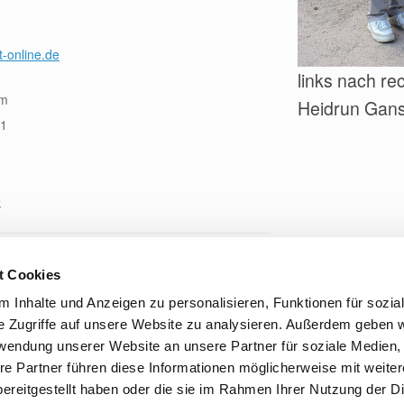
-online.de
links nach re
hm
Heidrun Gans
11
e
t Cookies
 Inhalte und Anzeigen zu personalisieren, Funktionen für sozia
e Zugriffe auf unsere Website zu analysieren. Außerdem geben w
© 2026 by Bridge-Club Hamburg-West e.V.
Datenschutzerklärung
Theme by
rwendung unserer Website an unsere Partner für soziale Medien
re Partner führen diese Informationen möglicherweise mit weite
ereitgestellt haben oder die sie im Rahmen Ihrer Nutzung der D