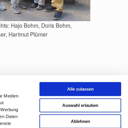
chts: Hajo Bohm, Doris Bohm,
er, Hartmut Plümer
Alle zulassen
le Medien
ir
Auswahl erlauben
, Werbung
ren Daten
Ablehnen
ienste