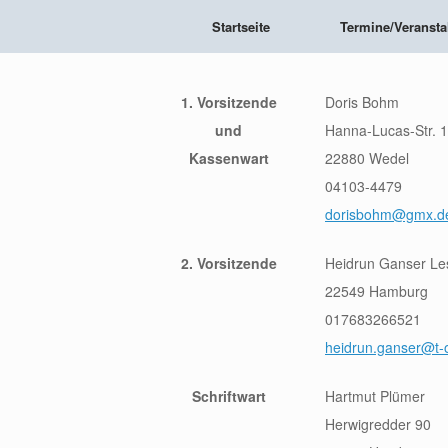
Zum
Startseite
Termine/Veransta
Inhalt
springen
1. Vorsitzende
Doris Bohm
und
Hanna-Lucas-Str. 
Kassenwart
22880 Wedel
04103-4479
dorisbohm@gmx.d
2. Vorsitzende
Heidrun Ganser L
22549 Hamburg
017683266521
heidrun.ganser@t-o
Schriftwart
Hartmut Plümer
Herwigredder 90