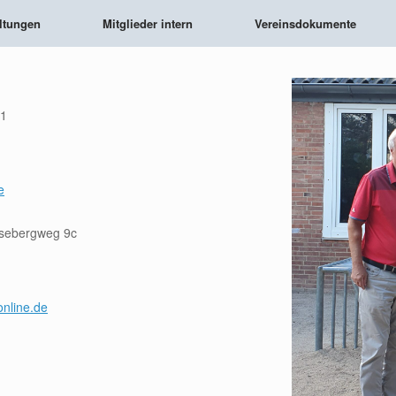
ltungen
Mitglieder intern
Vereinsdokumente
11
e
esebergweg 9c
nline.de