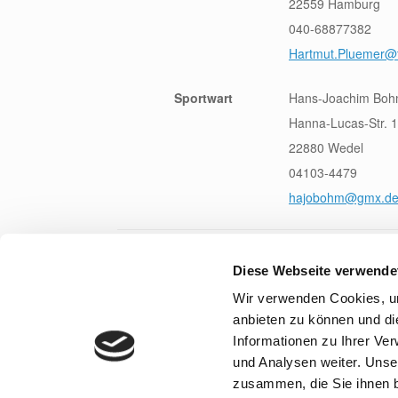
22559 Hamburg
040-68877382
Hartmut.Pluemer@t
Sportwart
Hans-Joachim Bo
Hanna-Lucas-Str. 
22880 Wedel
04103-4479
hajobohm@gmx.d
Diese Webseite verwende
Wir verwenden Cookies, um
anbieten zu können und di
Informationen zu Ihrer Ve
und Analysen weiter. Unse
zusammen, die Sie ihnen b